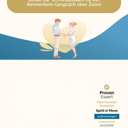
Kennenlern-Gespräch über Zoom
+
0
+
0
+
0