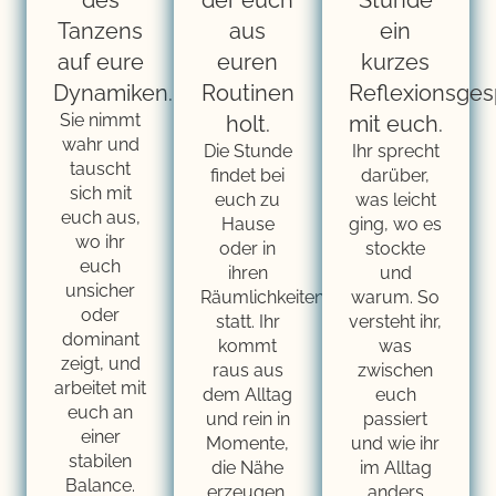
der euch
Stunde
Tanzens
aus
ein
auf eure
euren
kurzes
Dynamiken.
Routinen
Reflexionsges
Sie nimmt
holt.
mit euch.
wahr und
Die Stunde
Ihr sprecht
tauscht
findet bei
darüber,
sich mit
euch zu
was leicht
euch aus,
Hause
ging, wo es
wo ihr
oder in
stockte
euch
ihren
und
unsicher
Räumlichkeiten
warum. So
oder
statt. Ihr
versteht ihr,
dominant
kommt
was
zeigt, und
raus aus
zwischen
arbeitet mit
dem Alltag
euch
euch an
und rein in
passiert
einer
Momente,
und wie ihr
stabilen
die Nähe
im Alltag
Balance.
erzeugen.
anders