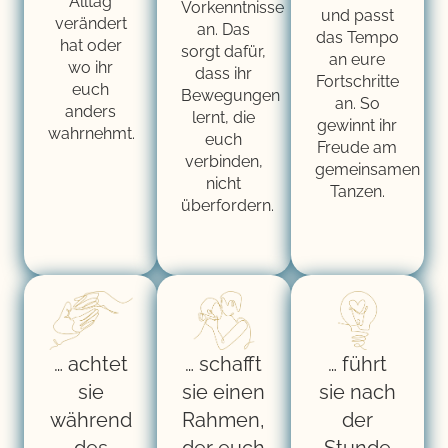
Alltag
Vorkenntnisse
und passt
verändert
an. Das
das Tempo
hat oder
sorgt dafür,
an eure
wo ihr
dass ihr
Fortschritte
euch
Bewegungen
an. So
anders
lernt, die
gewinnt ihr
wahrnehmt.
euch
Freude am
verbinden,
gemeinsamen
nicht
Tanzen.
überfordern.
… achtet
… schafft
… führt
sie
sie einen
sie nach
während
Rahmen,
der
des