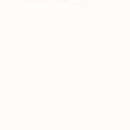
Teilnehme
Tanzstile
Jahre
Erfahrung
r*innen
von Walzer
im Lernen
mit Tanzen
bis Salsa,
und Lehren
in
Ballroom,
von Paartanz
Verbindung
Tango
und Partner
gebracht
Argentino,
sein
Swing und
Latin Dances