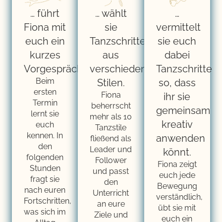
… wählt
…
… führt
sie
vermittelt
Fiona mit
Tanzschritte
sie euch
euch ein
aus
dabei
kurzes
verschiedenen
Tanzschritte
Vorgespräch.
Beim
Stilen.
so, dass
ersten
Fiona
ihr sie
Termin
beherrscht
gemeinsam
lernt sie
mehr als 10
kreativ
euch
Tanzstile
kennen. In
anwenden
fließend als
den
Leader und
könnt.
folgenden
Follower
Fiona zeigt
Stunden
und passt
euch jede
fragt sie
den
Bewegung
nach euren
Unterricht
verständlich,
Fortschritten,
an eure
übt sie mit
was sich im
Ziele und
euch ein